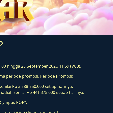
P
2:00 hingga 28 September 2026 11:59 (WIB).
lama periode promosi. Periode Promosi:
nilai Rp 3,588,750,000 setiap harinya.
diah senilai Rp 441,375,000 setiap harinya.
 Olympus POP”.
 taruhan yang digunakan untuk