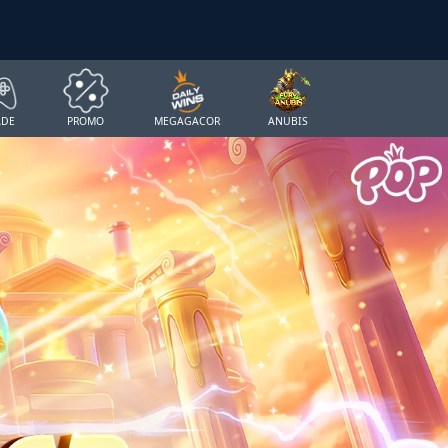
ADE
PROMO
MEGAGACOR
ANUBIS