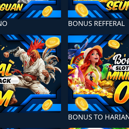
NO
BONUS REFFERAL
BONUS TO HARIAN