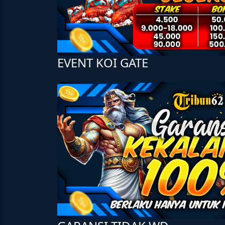
EVENT KOI GATE