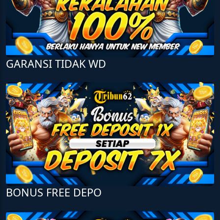
GARANSI TIDAK WD
BONUS FREE DEPO