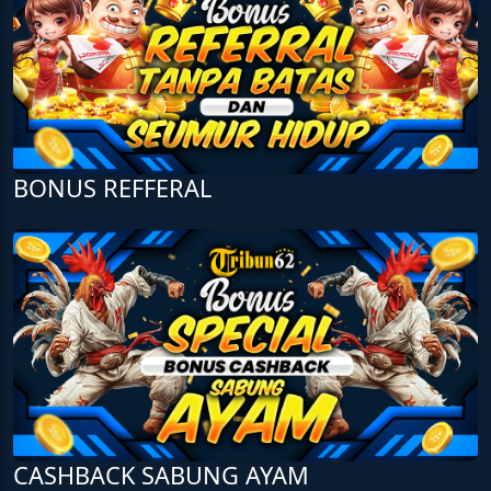
BONUS REFFERAL
CASHBACK SABUNG AYAM