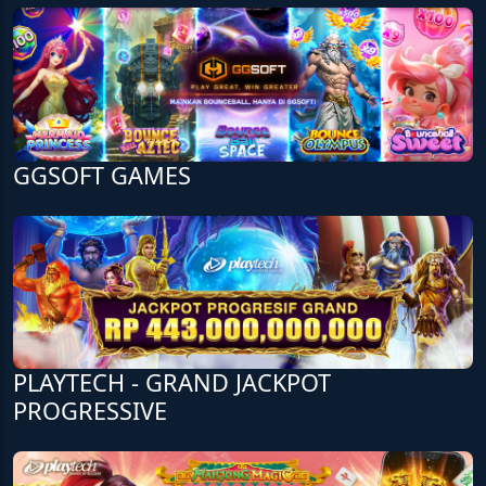
GGSOFT GAMES
PLAYTECH - GRAND JACKPOT
PROGRESSIVE